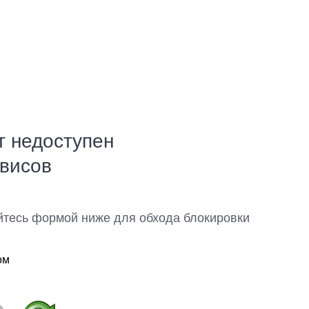
т недоступен
рвисов
йтесь формой ниже для обхода блокировки
ом