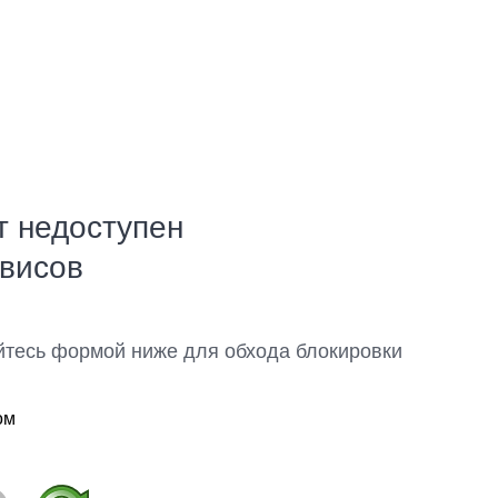
т недоступен
рвисов
йтесь формой ниже для обхода блокировки
ом