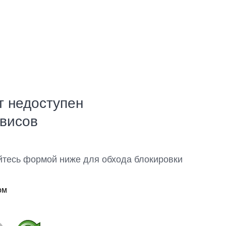
т недоступен
рвисов
йтесь формой ниже для обхода блокировки
ом