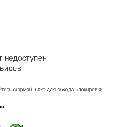
т недоступен
рвисов
йтесь формой ниже для обхода блокировки
ом