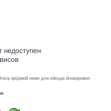
т недоступен
рвисов
йтесь формой ниже для обхода блокировки
ом