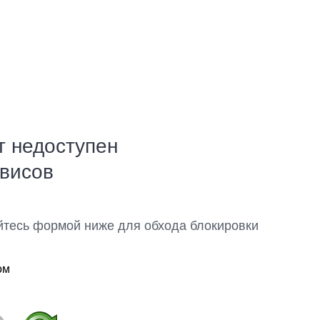
т недоступен
рвисов
йтесь формой ниже для обхода блокировки
ом