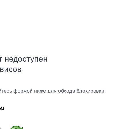
т недоступен
рвисов
йтесь формой ниже для обхода блокировки
ом