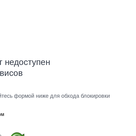
т недоступен
рвисов
йтесь формой ниже для обхода блокировки
ом