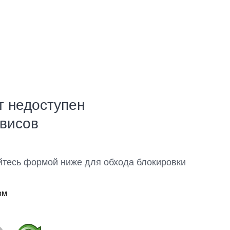
т недоступен
рвисов
йтесь формой ниже для обхода блокировки
ом