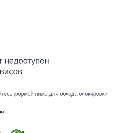
т недоступен
рвисов
йтесь формой ниже для обхода блокировки
ом