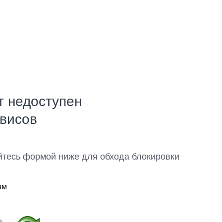
т недоступен
рвисов
йтесь формой ниже для обхода блокировки
ом