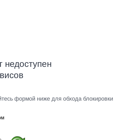
т недоступен
рвисов
йтесь формой ниже для обхода блокировки
ом