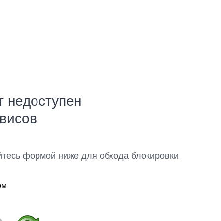
т недоступен
рвисов
йтесь формой ниже для обхода блокировки
ом