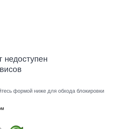
т недоступен
рвисов
йтесь формой ниже для обхода блокировки
ом