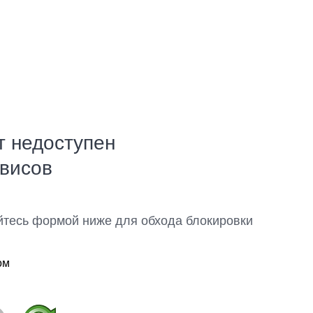
т недоступен
рвисов
йтесь формой ниже для обхода блокировки
ом