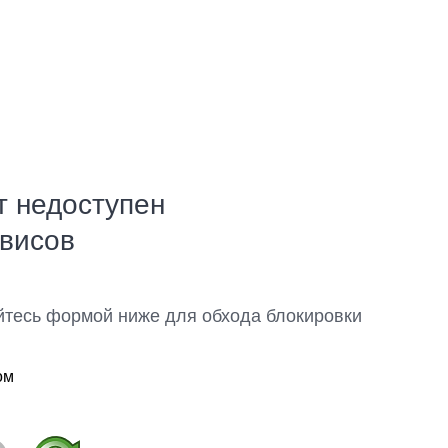
т недоступен
рвисов
йтесь формой ниже для обхода блокировки
ом