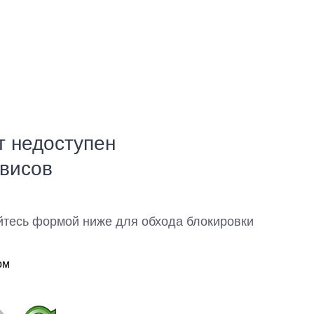
т недоступен
рвисов
йтесь формой ниже для обхода блокировки
ом