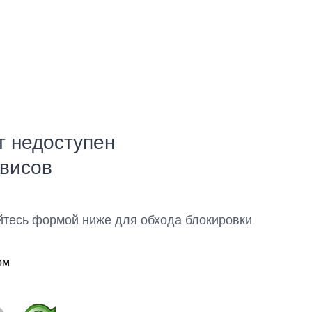
т недоступен
рвисов
йтесь формой ниже для обхода блокировки
ом