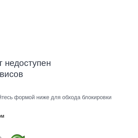
т недоступен
рвисов
йтесь формой ниже для обхода блокировки
ом