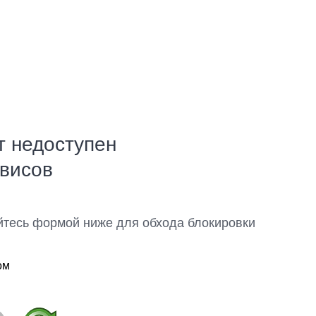
т недоступен
рвисов
йтесь формой ниже для обхода блокировки
ом