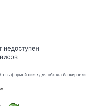
т недоступен
рвисов
йтесь формой ниже для обхода блокировки
ом