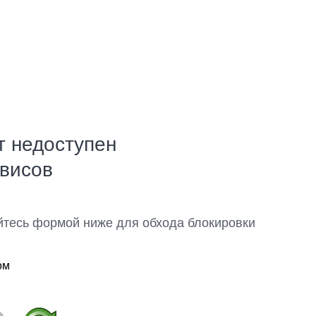
т недоступен
рвисов
йтесь формой ниже для обхода блокировки
ом