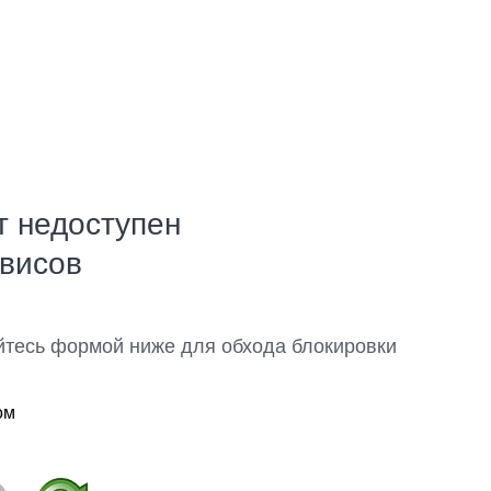
т недоступен
рвисов
йтесь формой ниже для обхода блокировки
ом