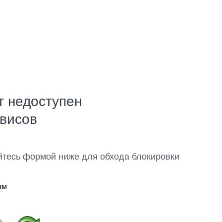
т недоступен
рвисов
йтесь формой ниже для обхода блокировки
ом