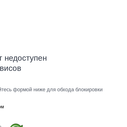
т недоступен
рвисов
йтесь формой ниже для обхода блокировки
ом