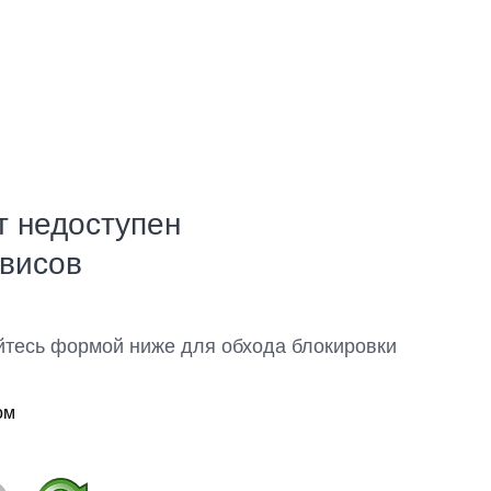
т недоступен
рвисов
йтесь формой ниже для обхода блокировки
ом