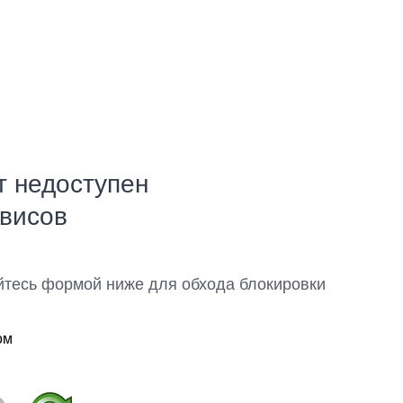
т недоступен
рвисов
йтесь формой ниже для обхода блокировки
ом