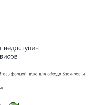
т недоступен
рвисов
йтесь формой ниже для обхода блокировки
ом