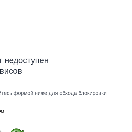
т недоступен
рвисов
йтесь формой ниже для обхода блокировки
ом