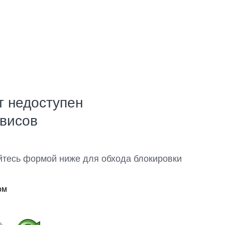
т недоступен
рвисов
йтесь формой ниже для обхода блокировки
ом