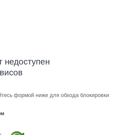
т недоступен
рвисов
йтесь формой ниже для обхода блокировки
ом