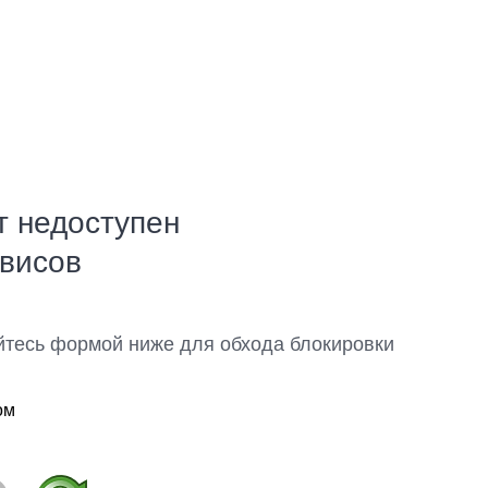
т недоступен
рвисов
йтесь формой ниже для обхода блокировки
ом