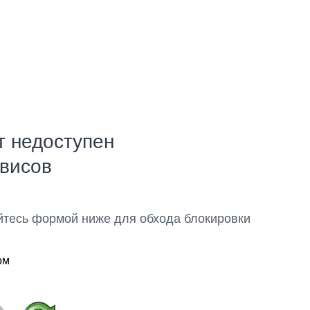
т недоступен
рвисов
йтесь формой ниже для обхода блокировки
ом