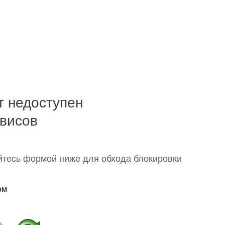
т недоступен
рвисов
йтесь формой ниже для обхода блокировки
ом