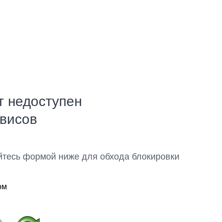
т недоступен
рвисов
йтесь формой ниже для обхода блокировки
ом