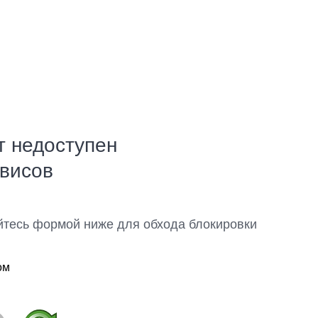
т недоступен
рвисов
йтесь формой ниже для обхода блокировки
ом