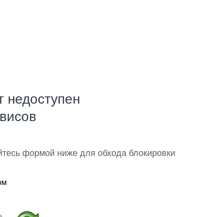
т недоступен
рвисов
йтесь формой ниже для обхода блокировки
ом