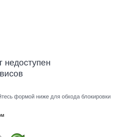
т недоступен
рвисов
йтесь формой ниже для обхода блокировки
ом