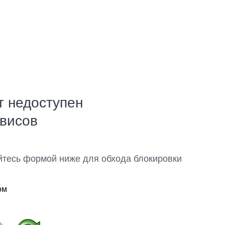
т недоступен
рвисов
йтесь формой ниже для обхода блокировки
ом