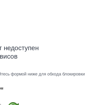
т недоступен
рвисов
йтесь формой ниже для обхода блокировки
ом