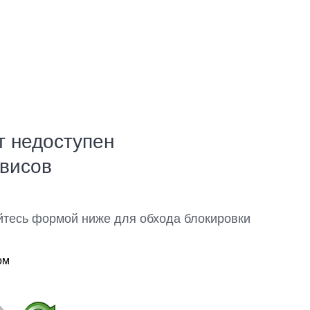
т недоступен
рвисов
йтесь формой ниже для обхода блокировки
ом