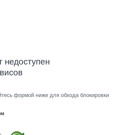
т недоступен
рвисов
йтесь формой ниже для обхода блокировки
ом