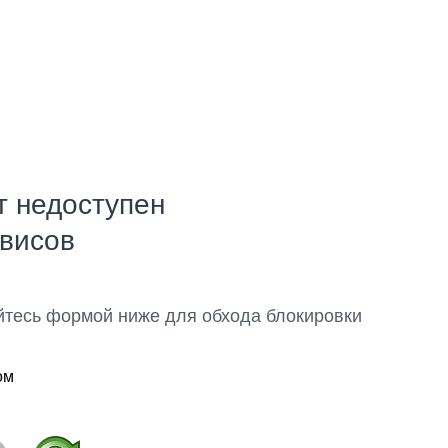
т недоступен
рвисов
йтесь формой ниже для обхода блокировки
ом