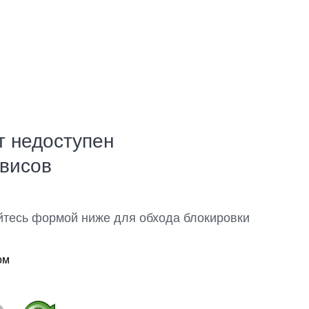
т недоступен
рвисов
йтесь формой ниже для обхода блокировки
ом