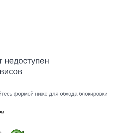
т недоступен
рвисов
йтесь формой ниже для обхода блокировки
ом