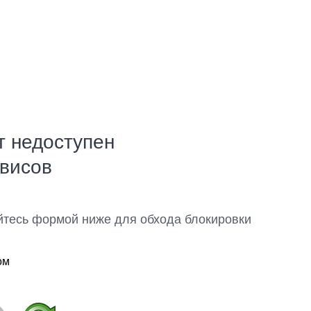
т недоступен
рвисов
йтесь формой ниже для обхода блокировки
ом