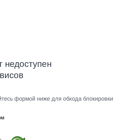
т недоступен
рвисов
йтесь формой ниже для обхода блокировки
ом