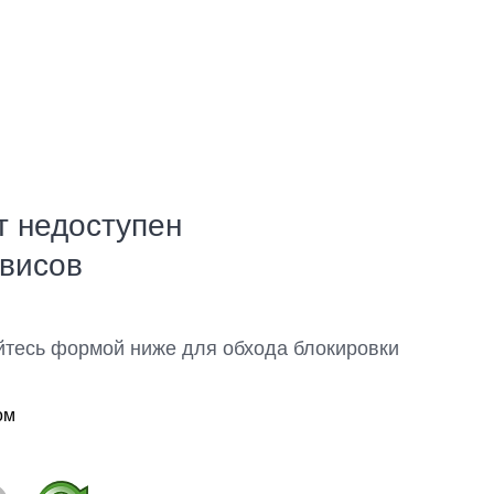
т недоступен
рвисов
йтесь формой ниже для обхода блокировки
ом