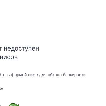
т недоступен
рвисов
йтесь формой ниже для обхода блокировки
ом