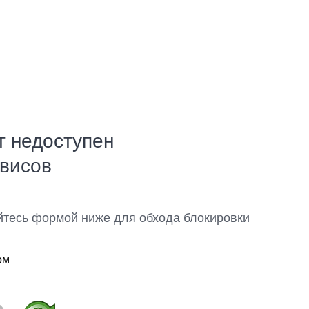
т недоступен
рвисов
йтесь формой ниже для обхода блокировки
ом